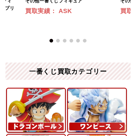
』フィ
その他一番くじフィギュア
その他
番くじプリ
ASK
1
2
3
4
5
6
一番くじ買取カテゴリー