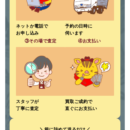
ネットか電話で
予約の日時に
お申し込み
伺います
③その場で査定
④お支払い
スタッフが
買取ご成約で
丁寧に査定
直ぐにお支払い
＼
／
箱に詰めて送るだけ