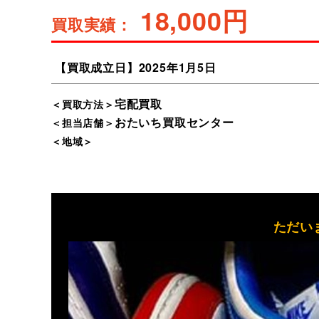
18,000円
買取実績：
【買取成立日】
2025
1
5
宅配買取
＜買取方法＞
おたいち買取センター
＜担当店舗＞
＜地域＞
ただい