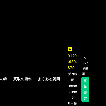
0120
＼
-930-
LINE
879
で簡
単／
受付時
様の声
買取の流れ
よくある質問
間
事
10:00
前
~19:0
査
0
定
年中無