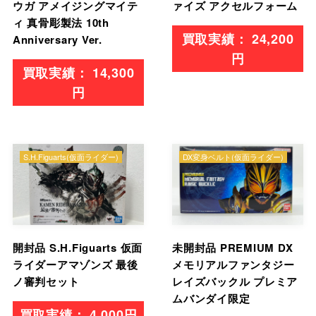
ウガ アメイジングマイテ
ァイズ アクセルフォーム
ィ 真骨彫製法 10th
24,200
Anniversary Ver.
円
14,300
円
S.H.Figuarts(仮面ライダー)
DX変身ベルト(仮面ライダー)
開封品 S.H.Figuarts 仮面
未開封品 PREMIUM DX
ライダーアマゾンズ 最後
メモリアルファンタジー
ノ審判セット
レイズバックル プレミア
ムバンダイ限定
4,000円