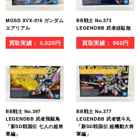
MGSD XVX-016 ガンダム
BB戦士 No.373
エアリアル
LEGENDBB 武者頑駄無
5,020円
960円
SDガンダム(ガンプラ)
SDガンダム(ガンプラ)
BB戦士 No.397
BB戦士 No.377
LEGENDBB 武者飛駆鳥
LEGENDBB 武者號斗丸
「新SD戦国伝 七人の超将
「新SD戦国伝 超機動大将
軍編」
軍編」