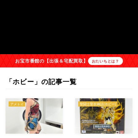
お宝市番館の【出張＆宅配買取】
おたいちとは？
「ホビー」の記事一覧
アメトイ
聖闘士聖衣神話(ホビー)