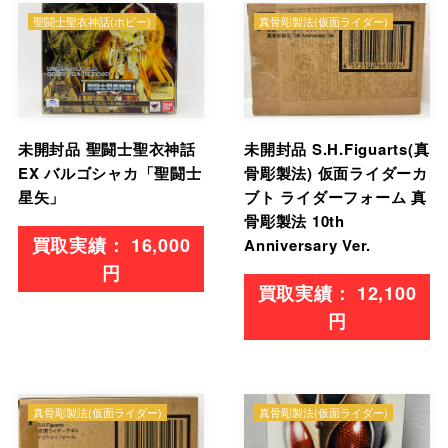
聖闘士聖衣神話(ホビー)
真骨彫製法(仮面ライダー)
未開封品 聖闘士聖衣神話
未開封品 S.H.Figuarts(真
EX バルゴシャカ「聖闘士
骨彫製法) 仮面ライダーカ
星矢」
ブト ライダーフォーム 真
骨彫製法 10th
16,000
Anniversary Ver.
円
12,100
円
真骨彫製法(仮面ライダー)
真骨彫製法(仮面ライダー)