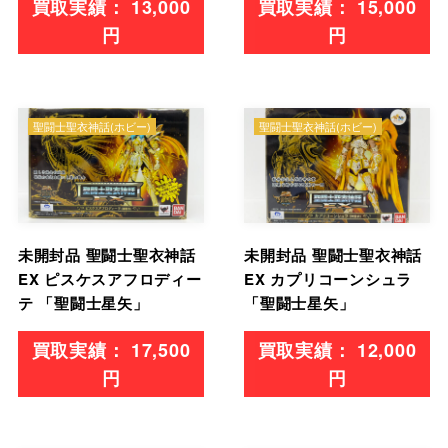
13,000
15,000
円
円
聖闘士聖衣神話(ホビー)
聖闘士聖衣神話(ホビー)
未開封品 聖闘士聖衣神話
未開封品 聖闘士聖衣神話
EX ピスケスアフロディー
EX カプリコーンシュラ
テ 「聖闘士星矢」
「聖闘士星矢」
17,500
12,000
円
円