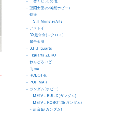
一番くじ(その他)
聖闘士聖衣神話(ホビー)
特撮
S.H.MonsterArts
アメトイ
DX超合金(マクロス)
超合金魂
S.H.Figuarts
Figuarts ZERO
ねんどろいど
figma
ROBOT魂
POP MART
ガンダム(ホビー)
METAL BUILD(ガンダム)
METAL ROBOT魂(ガンダム)
超合金(ガンダム)