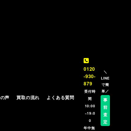
0120
＼
-930-
LINE
879
で簡
単／
受付時
様の声
買取の流れ
よくある質問
間
事
10:00
前
~19:0
査
0
定
年中無