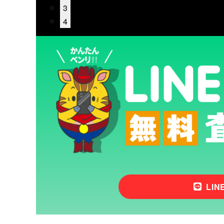
3
4
LI